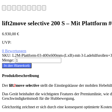
lift2move selective 200 S – Mit Plattform 
6.930,00 €
UVP:
0 Bewertungen
SKU:
L2M-Plattform-03-400x600mm-(LxB)-mit-3-Ladehilfsrollen
Menge:
In den Warenkorb
Produktbeschreibung
Der
lift
2
move selective
stellt die Einstiegsklasse der mobilen Hebehi
Das Gerät beinhaltet die wichtigsten Features der Premiumlinie, wie 
Geschwindigkeitsmodi für die Hubbewegung.
Gleichzeitig zeichnet er sich durch eine konsequent optimierte Kosten