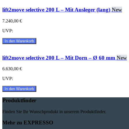
lift2move selective 200 L – Mit Ausleger (lang)
New
7.240,00 €
UVP:
In den Warenkorb
lift2move selective 200 L – Mit Dorn – Ø 60 mm
New
6.630,00 €
UVP:
In den Warenkorb
Produktfinder
Finden Sie Ihr Wunschprodukt in unserem Produktfinder.
Mehr zu EXPRESSO