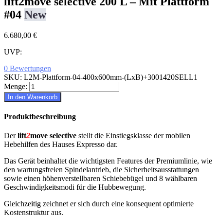
lift2move selective 200 L – Mit Plattform
#04
New
6.680,00 €
UVP:
0 Bewertungen
SKU:
L2M-Plattform-04-400x600mm-(LxB)+3001420SELL1
Menge:
In den Warenkorb
Produktbeschreibung
Der
lift
2
move selective
stellt die Einstiegsklasse der mobilen
Hebehilfen des Hauses Expresso dar.
Das Gerät beinhaltet die wichtigsten Features der Premiumlinie, wie
den wartungsfreien Spindelantrieb, die Sicherheitsausstattungen
sowie einen höhenverstellbaren Schiebebügel und 8 wählbaren
Geschwindigkeitsmodi für die Hubbewegung.
Gleichzeitig zeichnet er sich durch eine konsequent optimierte
Kostenstruktur aus.